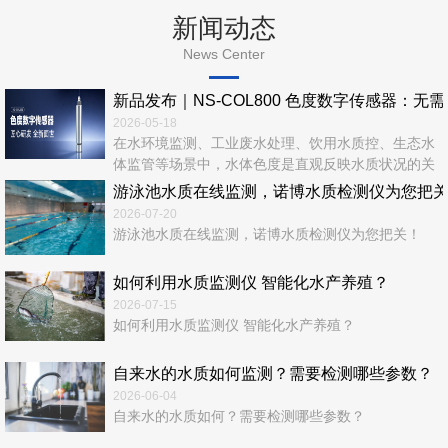
新闻动态
News Center
新品发布｜NS‑COL800 色度数字传感器：无
2026-05-18
在水环境监测、工业废水处理、饮用水质控、生态水
体监管等场景中，水体色度是直观反映水质状况的关
键指标。传统色度检测依赖实验室化学法，流程繁
游泳池水质在线监测，诺博水质检测仪为您把
琐、耗时长、易产生二次污染，难以满足实时、在
2026-07-20
线、连续、无人值守的现代监测需求。 诺博仪器全
游泳池水质在线监测，诺博水质检测仪为您把关！
新推出—NS‑COL800 色度数字传感器，以光学检测
+ 数字通信 + 智能运维一体化设计，为水质色度在线
如何利用水质监测仪 智能化水产养殖？
监测...
2026-07-15
如何利用水质监测仪 智能化水产养殖？
自来水的水质如何监测？需要检测哪些参数？
2026-06-04
自来水的水质如何？需要检测哪些参数？