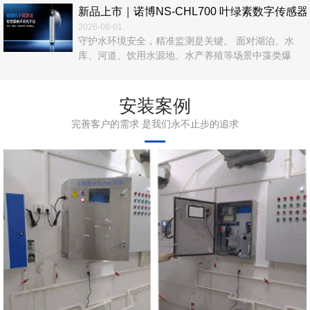
新品上市｜诺博NS‑CHL700 叶绿素数字传
2026-06-01
守护水环境安全，精准监测是关键。 面对湖泊、水
库、河道、饮用水源地、水产养殖等场景中藻类爆
发、富营养化、水华风险等难题，传统人工采样、实
验室检测效率低、数据滞后、运维繁琐，难以满足实
时在线管控需求。 诺博仪器自主研发，NS‑CHL700
安装案例
叶绿素数字传感器正式上市！以光学荧光法为核心，
完善客户的需求 是我们永不止步的追求
无试剂、无污染、高精度、易集成，为水体叶绿素a在
线监测提供一站式解决方案。 ...