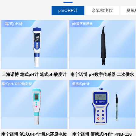
ph/ORP计
余氯检测仪
臭氧
上海诺博 笔式pH计 笔式ph酸度计
南宁诺博 pH数字传感器 二次供水
ph在线监测
南宁诺博 笔式ORP计氧化还原电位
南宁诺博 便携式PH计 PNB-116