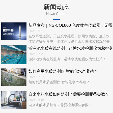
新闻动态
News Center
新品发布｜NS‑COL800 色度数字传感器：无
2026-05-18
在水环境监测、工业废水处理、饮用水质控、生态水
体监管等场景中，水体色度是直观反映水质状况的关
键指标。传统色度检测依赖实验室化学法，流程繁
游泳池水质在线监测，诺博水质检测仪为您把
琐、耗时长、易产生二次污染，难以满足实时、在
2026-07-20
线、连续、无人值守的现代监测需求。 诺博仪器全
游泳池水质在线监测，诺博水质检测仪为您把关！
新推出—NS‑COL800 色度数字传感器，以光学检测
+ 数字通信 + 智能运维一体化设计，为水质色度在线
如何利用水质监测仪 智能化水产养殖？
监测...
2026-07-15
如何利用水质监测仪 智能化水产养殖？
自来水的水质如何监测？需要检测哪些参数？
2026-06-04
自来水的水质如何？需要检测哪些参数？