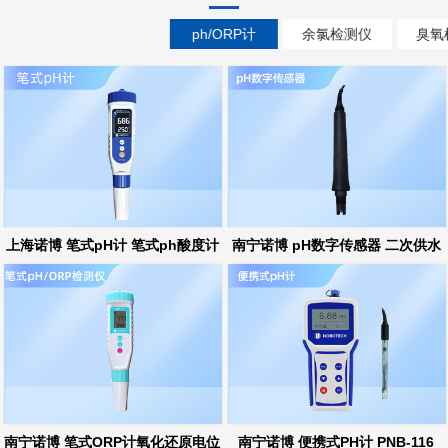
ph/ORP计
余氯检测仪
臭氧
上海诺博 笔式pH计 笔式ph酸度计
南宁诺博 pH数字传感器 二次供水
ph在线监测
南宁诺博 笔式ORP计氧化还原电位
南宁诺博 便携式PH计 PNB-116