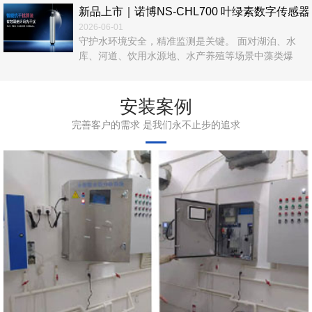
新品上市｜诺博NS‑CHL700 叶绿素数字传
2026-06-01
守护水环境安全，精准监测是关键。 面对湖泊、水
库、河道、饮用水源地、水产养殖等场景中藻类爆
发、富营养化、水华风险等难题，传统人工采样、实
验室检测效率低、数据滞后、运维繁琐，难以满足实
时在线管控需求。 诺博仪器自主研发，NS‑CHL700
安装案例
叶绿素数字传感器正式上市！以光学荧光法为核心，
完善客户的需求 是我们永不止步的追求
无试剂、无污染、高精度、易集成，为水体叶绿素a在
线监测提供一站式解决方案。 ...