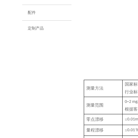
配件
定制产品
国家标
测量方法
行业标
0~
2
mg
测量范围
根据客
≤
零点漂移
0.01m
≤
量程漂移
0.01