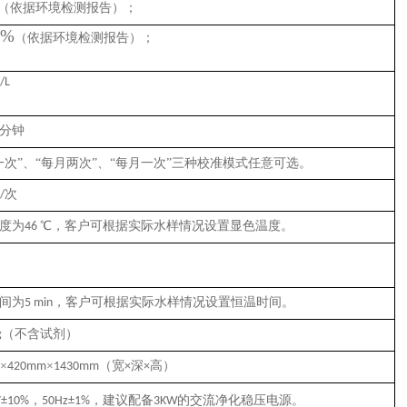
（
依据环境检测报告
）；
5%
（
依据环境检测报告
）
；
/L
分钟
一次”、“每月两次”、“每月一次”三种校准模式任意可选。
次
/
度为
℃
，客户可根据实际水样情况设置显色温度。
4
6
间为
，客户可根据实际水样情况设置恒温时间。
5
min
（不含试剂）
g
×
×
（
宽
深
高
）
m
42
0mm
1430mm
×
×
，
，建议配备
的交流净化稳压电源。
V±10%
50Hz±1%
3
KW