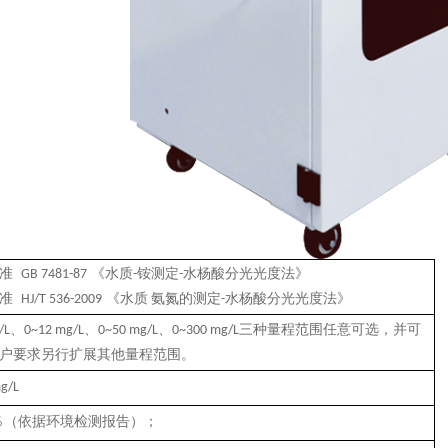
准
《水质
铵测定
水杨酸分光光度法》
GB 7481-87
-
-
准
《水质
氨氮的测定
水杨酸分光光度法》
HJ/T 536-2009
-
、
、
、
三种量程范围任意可选，并可
/L
0~
12
mg/L
0~
50
mg/L
0~300 mg/L
户要求另行扩展其他量程范围。
g/L
％（
依据环境检测报告
）；