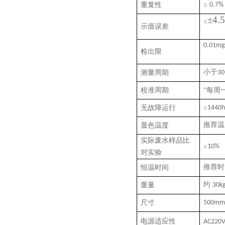
≤
重复
性
0.7
%
±4.
≤
示值误差
0.01mg
检出限
小于
测量周期
3
0
校准周期
“每周
≥
无故障运行
1440h
推荐温
显色温度
实际废水样品比
≤
10%
对实验
推荐时
恒温时间
约
重量
30
k
尺寸
500
m
电源适应性
AC220