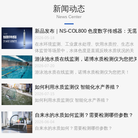
新闻动态
News Center
新品发布｜NS‑COL800 色度数字传感器：无
2026-05-18
在水环境监测、工业废水处理、饮用水质控、生态水
体监管等场景中，水体色度是直观反映水质状况的关
键指标。传统色度检测依赖实验室化学法，流程繁
游泳池水质在线监测，诺博水质检测仪为您把
琐、耗时长、易产生二次污染，难以满足实时、在
2026-07-20
线、连续、无人值守的现代监测需求。 诺博仪器全
游泳池水质在线监测，诺博水质检测仪为您把关！
新推出—NS‑COL800 色度数字传感器，以光学检测
+ 数字通信 + 智能运维一体化设计，为水质色度在线
如何利用水质监测仪 智能化水产养殖？
监测...
2026-07-15
如何利用水质监测仪 智能化水产养殖？
自来水的水质如何监测？需要检测哪些参数？
2026-06-04
自来水的水质如何？需要检测哪些参数？