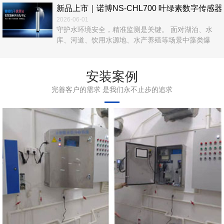
新品上市｜诺博NS‑CHL700 叶绿素数字传
2026-06-01
守护水环境安全，精准监测是关键。 面对湖泊、水
库、河道、饮用水源地、水产养殖等场景中藻类爆
发、富营养化、水华风险等难题，传统人工采样、实
验室检测效率低、数据滞后、运维繁琐，难以满足实
时在线管控需求。 诺博仪器自主研发，NS‑CHL700
安装案例
叶绿素数字传感器正式上市！以光学荧光法为核心，
完善客户的需求 是我们永不止步的追求
无试剂、无污染、高精度、易集成，为水体叶绿素a在
线监测提供一站式解决方案。 ...