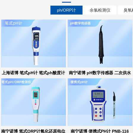
ph/ORP计
余氯检测仪
臭氧
上海诺博 笔式pH计 笔式ph酸度计
南宁诺博 pH数字传感器 二次供水
ph在线监测
南宁诺博 笔式ORP计氧化还原电位
南宁诺博 便携式PH计 PNB-116