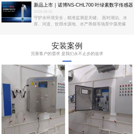
新品上市｜诺博NS‑CHL700 叶绿素数字传
2026-06-01
守护水环境安全，精准监测是关键。 面对湖泊、水
库、河道、饮用水源地、水产养殖等场景中藻类爆
发、富营养化、水华风险等难题，传统人工采样、实
验室检测效率低、数据滞后、运维繁琐，难以满足实
时在线管控需求。 诺博仪器自主研发，NS‑CHL700
安装案例
叶绿素数字传感器正式上市！以光学荧光法为核心，
完善客户的需求 是我们永不止步的追求
无试剂、无污染、高精度、易集成，为水体叶绿素a在
线监测提供一站式解决方案。 ...