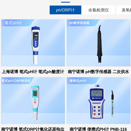
ph/ORP计
余氯检测仪
臭氧
上海诺博 笔式pH计 笔式ph酸度计
南宁诺博 pH数字传感器 二次供水
ph在线监测
南宁诺博 笔式ORP计氧化还原电位
南宁诺博 便携式PH计 PNB-116