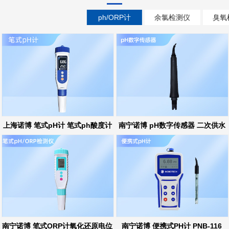
ph/ORP计
余氯检测仪
臭氧
上海诺博 笔式pH计 笔式ph酸度计
南宁诺博 pH数字传感器 二次供水
ph在线监测
南宁诺博 笔式ORP计氧化还原电位
南宁诺博 便携式PH计 PNB-116