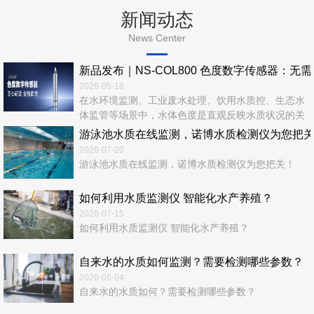
新闻动态
News Center
新品发布｜NS‑COL800 色度数字传感器：无
2026-05-18
在水环境监测、工业废水处理、饮用水质控、生态水
体监管等场景中，水体色度是直观反映水质状况的关
键指标。传统色度检测依赖实验室化学法，流程繁
游泳池水质在线监测，诺博水质检测仪为您把
琐、耗时长、易产生二次污染，难以满足实时、在
2026-07-20
线、连续、无人值守的现代监测需求。 诺博仪器全
游泳池水质在线监测，诺博水质检测仪为您把关！
新推出—NS‑COL800 色度数字传感器，以光学检测
+ 数字通信 + 智能运维一体化设计，为水质色度在线
如何利用水质监测仪 智能化水产养殖？
监测...
2026-07-15
如何利用水质监测仪 智能化水产养殖？
自来水的水质如何监测？需要检测哪些参数？
2026-06-04
自来水的水质如何？需要检测哪些参数？