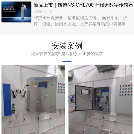
新品上市｜诺博NS‑CHL700 叶绿素数字传
2026-06-01
守护水环境安全，精准监测是关键。 面对湖泊、水
库、河道、饮用水源地、水产养殖等场景中藻类爆
发、富营养化、水华风险等难题，传统人工采样、实
验室检测效率低、数据滞后、运维繁琐，难以满足实
时在线管控需求。 诺博仪器自主研发，NS‑CHL700
安装案例
叶绿素数字传感器正式上市！以光学荧光法为核心，
完善客户的需求 是我们永不止步的追求
无试剂、无污染、高精度、易集成，为水体叶绿素a在
线监测提供一站式解决方案。 ...