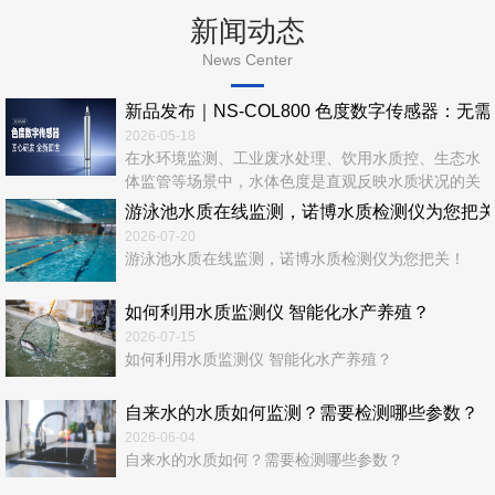
新闻动态
News Center
新品发布｜NS‑COL800 色度数字传感器：无
2026-05-18
在水环境监测、工业废水处理、饮用水质控、生态水
体监管等场景中，水体色度是直观反映水质状况的关
键指标。传统色度检测依赖实验室化学法，流程繁
游泳池水质在线监测，诺博水质检测仪为您把
琐、耗时长、易产生二次污染，难以满足实时、在
2026-07-20
线、连续、无人值守的现代监测需求。 诺博仪器全
游泳池水质在线监测，诺博水质检测仪为您把关！
新推出—NS‑COL800 色度数字传感器，以光学检测
+ 数字通信 + 智能运维一体化设计，为水质色度在线
如何利用水质监测仪 智能化水产养殖？
监测...
2026-07-15
如何利用水质监测仪 智能化水产养殖？
自来水的水质如何监测？需要检测哪些参数？
2026-06-04
自来水的水质如何？需要检测哪些参数？