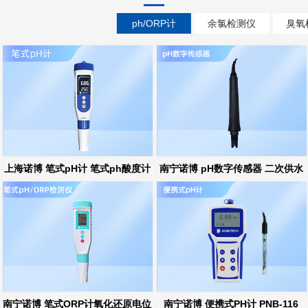
ph/ORP计
余氯检测仪
臭氧
上海诺博 笔式pH计 笔式ph酸度计
南宁诺博 pH数字传感器 二次供水
ph在线监测
南宁诺博 笔式ORP计氧化还原电位
南宁诺博 便携式PH计 PNB-116