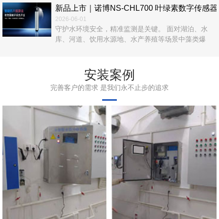
新品上市｜诺博NS‑CHL700 叶绿素数字传
2026-06-01
守护水环境安全，精准监测是关键。 面对湖泊、水
库、河道、饮用水源地、水产养殖等场景中藻类爆
发、富营养化、水华风险等难题，传统人工采样、实
验室检测效率低、数据滞后、运维繁琐，难以满足实
时在线管控需求。 诺博仪器自主研发，NS‑CHL700
安装案例
叶绿素数字传感器正式上市！以光学荧光法为核心，
完善客户的需求 是我们永不止步的追求
无试剂、无污染、高精度、易集成，为水体叶绿素a在
线监测提供一站式解决方案。 ...