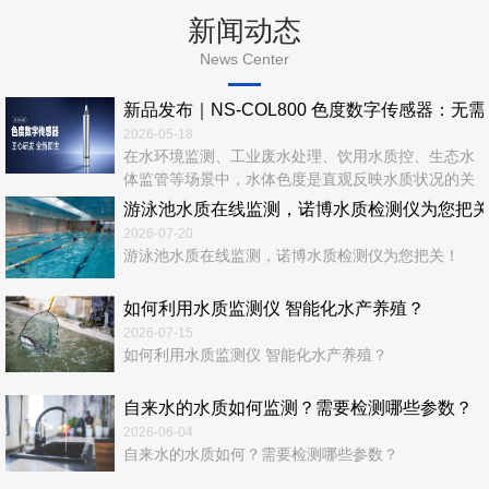
新闻动态
News Center
新品发布｜NS‑COL800 色度数字传感器：无
2026-05-18
在水环境监测、工业废水处理、饮用水质控、生态水
体监管等场景中，水体色度是直观反映水质状况的关
键指标。传统色度检测依赖实验室化学法，流程繁
游泳池水质在线监测，诺博水质检测仪为您把
琐、耗时长、易产生二次污染，难以满足实时、在
2026-07-20
线、连续、无人值守的现代监测需求。 诺博仪器全
游泳池水质在线监测，诺博水质检测仪为您把关！
新推出—NS‑COL800 色度数字传感器，以光学检测
+ 数字通信 + 智能运维一体化设计，为水质色度在线
如何利用水质监测仪 智能化水产养殖？
监测...
2026-07-15
如何利用水质监测仪 智能化水产养殖？
自来水的水质如何监测？需要检测哪些参数？
2026-06-04
自来水的水质如何？需要检测哪些参数？