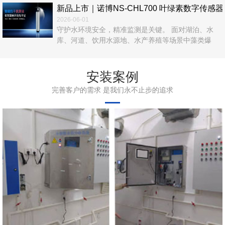
新品上市｜诺博NS‑CHL700 叶绿素数字传
2026-06-01
守护水环境安全，精准监测是关键。 面对湖泊、水
库、河道、饮用水源地、水产养殖等场景中藻类爆
发、富营养化、水华风险等难题，传统人工采样、实
验室检测效率低、数据滞后、运维繁琐，难以满足实
时在线管控需求。 诺博仪器自主研发，NS‑CHL700
安装案例
叶绿素数字传感器正式上市！以光学荧光法为核心，
完善客户的需求 是我们永不止步的追求
无试剂、无污染、高精度、易集成，为水体叶绿素a在
线监测提供一站式解决方案。 ...