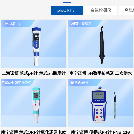
ph/ORP计
余氯检测仪
臭氧
上海诺博 笔式pH计 笔式ph酸度计
南宁诺博 pH数字传感器 二次供水
ph在线监测
南宁诺博 笔式ORP计氧化还原电位
南宁诺博 便携式PH计 PNB-116