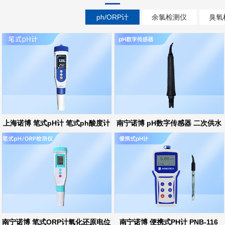
ph/ORP计
余氯检测仪
臭氧
上海诺博 笔式pH计 笔式ph酸度计
南宁诺博 pH数字传感器 二次供水
ph在线监测
南宁诺博 笔式ORP计氧化还原电位
南宁诺博 便携式PH计 PNB-116