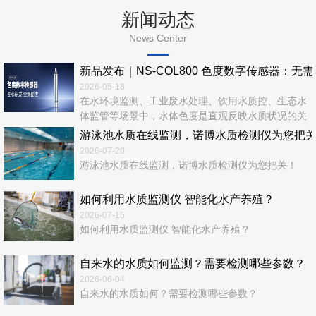
新闻动态
News Center
新品发布｜NS‑COL800 色度数字传感器：无
2026-05-18
在水环境监测、工业废水处理、饮用水质控、生态水
体监管等场景中，水体色度是直观反映水质状况的关
键指标。传统色度检测依赖实验室化学法，流程繁
游泳池水质在线监测，诺博水质检测仪为您把
琐、耗时长、易产生二次污染，难以满足实时、在
2026-07-20
线、连续、无人值守的现代监测需求。 诺博仪器全
游泳池水质在线监测，诺博水质检测仪为您把关！
新推出—NS‑COL800 色度数字传感器，以光学检测
+ 数字通信 + 智能运维一体化设计，为水质色度在线
如何利用水质监测仪 智能化水产养殖？
监测...
2026-07-15
如何利用水质监测仪 智能化水产养殖？
自来水的水质如何监测？需要检测哪些参数？
2026-06-04
自来水的水质如何？需要检测哪些参数？