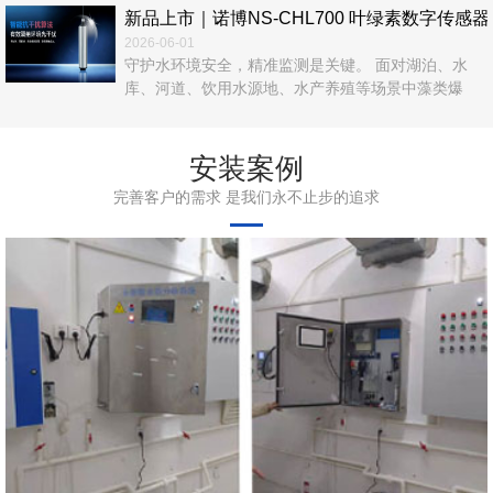
新品上市｜诺博NS‑CHL700 叶绿素数字传
2026-06-01
守护水环境安全，精准监测是关键。 面对湖泊、水
库、河道、饮用水源地、水产养殖等场景中藻类爆
发、富营养化、水华风险等难题，传统人工采样、实
验室检测效率低、数据滞后、运维繁琐，难以满足实
时在线管控需求。 诺博仪器自主研发，NS‑CHL700
安装案例
叶绿素数字传感器正式上市！以光学荧光法为核心，
完善客户的需求 是我们永不止步的追求
无试剂、无污染、高精度、易集成，为水体叶绿素a在
线监测提供一站式解决方案。 ...