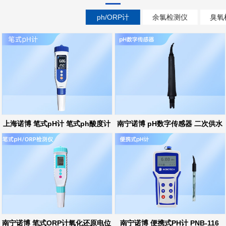
ph/ORP计
余氯检测仪
臭氧
上海诺博 笔式pH计 笔式ph酸度计
南宁诺博 pH数字传感器 二次供水
ph在线监测
南宁诺博 笔式ORP计氧化还原电位
南宁诺博 便携式PH计 PNB-116