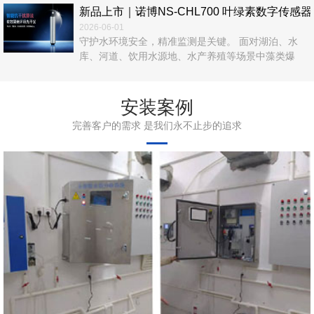
新品上市｜诺博NS‑CHL700 叶绿素数字传
2026-06-01
守护水环境安全，精准监测是关键。 面对湖泊、水
库、河道、饮用水源地、水产养殖等场景中藻类爆
发、富营养化、水华风险等难题，传统人工采样、实
验室检测效率低、数据滞后、运维繁琐，难以满足实
时在线管控需求。 诺博仪器自主研发，NS‑CHL700
安装案例
叶绿素数字传感器正式上市！以光学荧光法为核心，
完善客户的需求 是我们永不止步的追求
无试剂、无污染、高精度、易集成，为水体叶绿素a在
线监测提供一站式解决方案。 ...