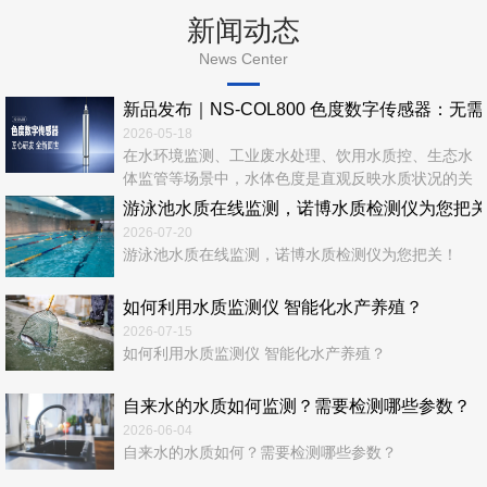
新闻动态
News Center
新品发布｜NS‑COL800 色度数字传感器：无
2026-05-18
在水环境监测、工业废水处理、饮用水质控、生态水
体监管等场景中，水体色度是直观反映水质状况的关
键指标。传统色度检测依赖实验室化学法，流程繁
游泳池水质在线监测，诺博水质检测仪为您把
琐、耗时长、易产生二次污染，难以满足实时、在
2026-07-20
线、连续、无人值守的现代监测需求。 诺博仪器全
游泳池水质在线监测，诺博水质检测仪为您把关！
新推出—NS‑COL800 色度数字传感器，以光学检测
+ 数字通信 + 智能运维一体化设计，为水质色度在线
如何利用水质监测仪 智能化水产养殖？
监测...
2026-07-15
如何利用水质监测仪 智能化水产养殖？
自来水的水质如何监测？需要检测哪些参数？
2026-06-04
自来水的水质如何？需要检测哪些参数？