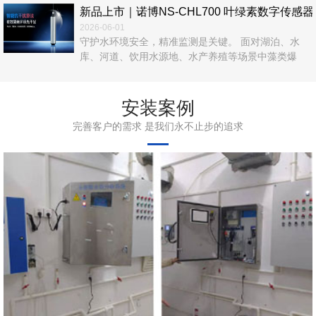
新品上市｜诺博NS‑CHL700 叶绿素数字传
2026-06-01
守护水环境安全，精准监测是关键。 面对湖泊、水
库、河道、饮用水源地、水产养殖等场景中藻类爆
发、富营养化、水华风险等难题，传统人工采样、实
验室检测效率低、数据滞后、运维繁琐，难以满足实
时在线管控需求。 诺博仪器自主研发，NS‑CHL700
安装案例
叶绿素数字传感器正式上市！以光学荧光法为核心，
完善客户的需求 是我们永不止步的追求
无试剂、无污染、高精度、易集成，为水体叶绿素a在
线监测提供一站式解决方案。 ...