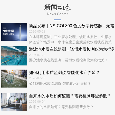
新闻动态
News Center
新品发布｜NS‑COL800 色度数字传感器：无
2026-05-18
在水环境监测、工业废水处理、饮用水质控、生态水
体监管等场景中，水体色度是直观反映水质状况的关
键指标。传统色度检测依赖实验室化学法，流程繁
游泳池水质在线监测，诺博水质检测仪为您把
琐、耗时长、易产生二次污染，难以满足实时、在
2026-07-20
线、连续、无人值守的现代监测需求。 诺博仪器全
游泳池水质在线监测，诺博水质检测仪为您把关！
新推出—NS‑COL800 色度数字传感器，以光学检测
+ 数字通信 + 智能运维一体化设计，为水质色度在线
如何利用水质监测仪 智能化水产养殖？
监测...
2026-07-15
如何利用水质监测仪 智能化水产养殖？
自来水的水质如何监测？需要检测哪些参数？
2026-06-04
自来水的水质如何？需要检测哪些参数？