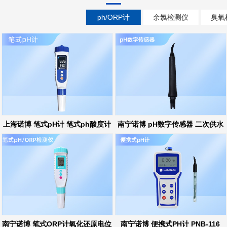
ph/ORP计
余氯检测仪
臭氧
上海诺博 笔式pH计 笔式ph酸度计
南宁诺博 pH数字传感器 二次供水
ph在线监测
南宁诺博 笔式ORP计氧化还原电位
南宁诺博 便携式PH计 PNB-116